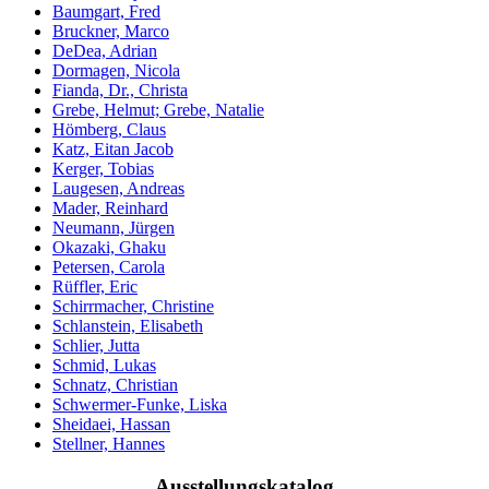
Baumgart, Fred
Bruckner, Marco
DeDea, Adrian
Dormagen, Nicola
Fianda, Dr., Christa
Grebe, Helmut; Grebe, Natalie
Hömberg, Claus
Katz, Eitan Jacob
Kerger, Tobias
Laugesen, Andreas
Mader, Reinhard
Neumann, Jürgen
Okazaki, Ghaku
Petersen, Carola
Rüffler, Eric
Schirrmacher, Christine
Schlanstein, Elisabeth
Schlier, Jutta
Schmid, Lukas
Schnatz, Christian
Schwermer-Funke, Liska
Sheidaei, Hassan
Stellner, Hannes
Ausstellungskatalog