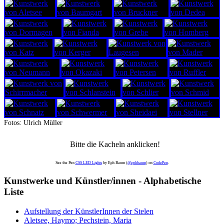
Fotos: Ulrich Müller
Bitte die Kacheln anklicken!
See the Pen
CSS LED Lights
by Eph Baum (
@ephbaum
) on
CodePen
.
Kunstwerke und Künstler/innen - Alphabetische
Liste
Aufstellung der KünstlerInnen der Stelen
Aletsee, Haymo; Pechstein, Maria