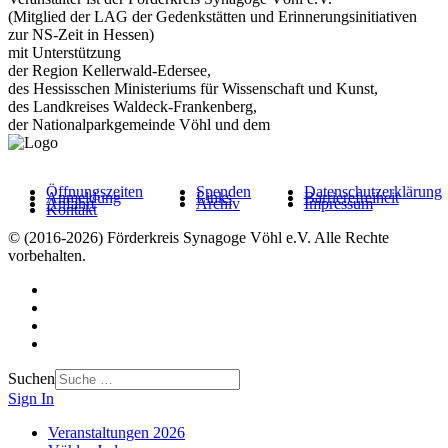
(Mitglied der LAG der Gedenkstätten und Erinnerungsinitiativen
zur NS-Zeit in Hessen)
mit Unterstützung
der Region Kellerwald-Edersee,
des Hessisschen Ministeriums für Wissenschaft und Kunst,
des Landkreises Waldeck-Frankenberg,
der Nationalparkgemeinde Vöhl und dem
Öffnungszeiten
Spenden
Datenschutzerklärung
Anmeldung
Links
Barrierefreiheit
Anfahrt
Archiv
Impressum
Kontakt
© (2016-2026) Förderkreis Synagoge Vöhl e.V. Alle Rechte
vorbehalten.
Suchen
Sign In
Veranstaltungen 2026