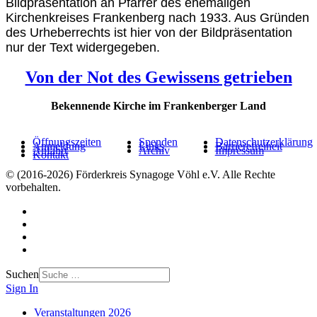
Bildpräsentation an Pfarrer des ehemaligen
Kirchenkreises Frankenberg nach 1933. Aus Gründen
des Urheberrechts ist hier von der Bildpräsentation
nur der Text widergegeben.
Von der Not des Gewissens getrieben
Bekennende Kirche im Frankenberger Land
Öffnungszeiten
Spenden
Datenschutzerklärung
Anmeldung
Links
Barrierefreiheit
Anfahrt
Archiv
Impressum
Kontakt
© (2016-2026) Förderkreis Synagoge Vöhl e.V. Alle Rechte
vorbehalten.
Suchen
Sign In
Veranstaltungen 2026