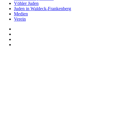
Vöhler Juden
Juden in Waldeck-Frankenberg
Medien
Verein