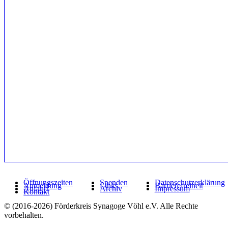
Öffnungszeiten
Spenden
Datenschutzerklärung
Anmeldung
Links
Barrierefreiheit
Anfahrt
Archiv
Impressum
Kontakt
© (2016-2026) Förderkreis Synagoge Vöhl e.V. Alle Rechte
vorbehalten.