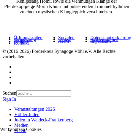
Kehlgesang Hömii sowie die wehmütigen Klänge der
Pferdekopfgeige Morin Khuur mit pulsierenden Trommelrhythmen
zu einem mystischen Klangteppich verschmelzen.
Öffnungszeiten
Spenden
Datenschutzerklärung
Anmeldung
Links
Barrierefreiheit
Anfahrt
Archiv
Impressum
Kontakt
© (2016-2026) Förderkreis Synagoge Vöhl e.V. Alle Rechte
vorbehalten.
Suchen
Sign In
Veranstaltungen 2026
Vöhler Juden
Juden in Waldeck-Frankenberg
Medien
Wir benutzen Cookies
Verein