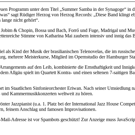
euen Programm unter dem Titel „Summer Samba in der Synagoge“ in di
 was“ sagt Rüdiger Herzog von Herzog Records: „Diese Band klingt e
 lange nicht gehört“.
e! Jobim & Chopin, Bossa und Bach, Forró und Fuge, Madrigal und Mus
ettenreiche Stimme von Katharina Mai zaubern intensiv und innig das 
 als Kind der Musik der brasilianischen Telenovelas, die im russischen
g, mehrere Meisterkurse, Mitglied im Opernstudio der Hamburger Sta
rangements auf den Leib, kombinierte die Ernsthaftigkeit und Innigkei
 Allgäu spielt im Quartett Kontra- und einen seltenen 7-saitigen Bass
rt im Staatlichen Sinfonieorchester Eriwan. Nach seiner Umsiedlung 
o- und Kammermusikkonzerten weltweit zu hören.
rönter Jazzpianist (u.a. 1. Platz bei der International Jazz House Comp
ern, feinem Anschlag und famosen Improvisationen.
Mail-Adresse ist vor Spambots geschützt! Zur Anzeige muss JavaScript 