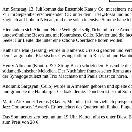
Am Samstag, 13. Juli kommt das Ensemble Kata y Co. mit seinem n
Zur im September erscheinenden CD unter dem Titel „Bossa und no‘
zugleich auf hohem Niveau, und eine solch intensive Stimme habe ich
Hier sinken sich Alte und Neue Welt glückselig lächelnd in die Arm
ungewöhnliche Besetzung mit Kontrabass, Cello, Klavier und die fac
Seele! Für Leute, die unter eine schöne Oberfläche hören wollen.
Katharina Mai (Gesang) wurde in Kamensk-Uralski geboren und verfiel
dem Tango nahe. Klassisches Gesangstudium in Russland und Hambur
Henry Altmann (Kontra- & 7-String Bass) schrieb dem Ensemble die Ar
südamerikanischer Melodien. Der Nachfahre französischer Roma aus dem
der Synagoge zuletzt mit Trio Macchiato und Paula Quast zu hören.
Andranik Sargsyan (Cello) wurde in Armenien geboren und spielte do
und gründete die Hamburger Celloakademie. Daneben ist er mit Sol
Martin Alexander Terens (Klavier, Melodica) ist ein vielfach preisgek
Jazz Composers’ Award). Er bereichert das Quartett mit flinken Fing
Das Sommerkonzert beginnt um 19 Uhr. Karten gibt es unter
Diese E-
zum Preis von 20 €.