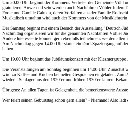
Um 20.00 Uhr beginnt der Kommers. Vertreter der Gemeinde Vöhl un
gratulieren. Anwesend sein werden auch Nachfahren Vöhler Juden: D
Foote und Camille Calman, deren Vorfahren aus der Familie Rothschild
Musikalisch umrahmt wird auch der Kommers von der Musiklehrerin 
Der Samstag beginnt mit einem Besuch der Ausstellung "Deutsch-Jü
Nachmittag organisieren wir für die genannten Nachfahren Vöhler Ju
Andere lnteressierte können gern ebenfalls teilnehmen. werden alle
Am Nachmittag gegen 14.00 Uhr startet ein Dorf-Spaziergang auf den
haben.
Um 19.00 Uhr beginnt das Jubiläumskonzert mit der Klezmergruppe „A
Die Veranstaltungen am Sonntag beginnen um 14.00 Uhr. Zunächst wer
wird zu Kaffee und Kuchen bei netten Gesprächen eingeladen. Zum Ab
wieder“. Schlager aus den 1920´er und frühen 1930´er Jahren. Bekan
Übrigens: An allen Tagen ist Gelegenheit, die bemerkenswerte Ausst
Wer feiert seinen Geburtstag schon gern allein? - Niemand! Also lädt