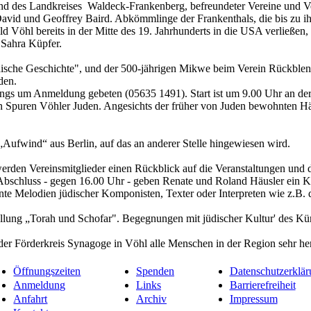
d des Landkreises Waldeck-Frankenberg, befreundeter Vereine und V
avid und Geoffrey Baird. Abkömmlinge der Frankenthals, die bis zu i
 Vöhl bereits in der Mitte des 19. Jahrhunderts in die USA verließen,
Sahra Küpfer.
dische Geschichte", und der 500-jährigen Mikwe beim Verein Rückbl
den.
rdings um Anmeldung gebeten (05635 1491). Start ist um 9.00 Uhr an de
 Spuren Vöhler Juden. Angesichts der früher von Juden bewohnten Häus
ufwind“ aus Berlin, auf das an anderer Stelle hingewiesen wird.
den Vereinsmitglieder einen Rückblick auf die Veranstaltungen und di
schluss - gegen 16.00 Uhr - geben Renate und Roland Häusler ein Kon
nte Melodien jüdischer Komponisten, Texter oder Interpreten wie z.B
ellung „Torah und Schofar". Begegnungen mit jüdischer Kultur' des Kü
 der Förderkreis Synagoge in Vöhl alle Menschen in der Region sehr her
Öffnungszeiten
Spenden
Datenschutzerklär
Anmeldung
Links
Barrierefreiheit
Anfahrt
Archiv
Impressum