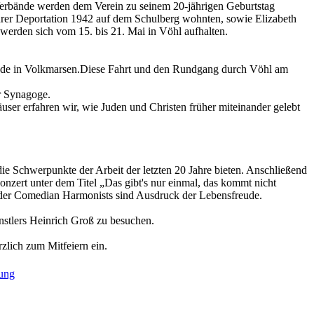
erbände werden dem Verein zu seinem 20-jährigen Geburtstag
hrer Deportation 1942 auf dem Schulberg wohnten, sowie Elizabeth
 werden sich vom 15. bis 21. Mai in Vöhl aufhalten.
ende in Volkmarsen.Diese Fahrt und den Rundgang durch Vöhl am
r Synagoge.
er erfahren wir, wie Juden und Christen früher miteinander gelebt
e Schwerpunkte der Arbeit der letzten 20 Jahre bieten. Anschließend
zert unter dem Titel „Das gibt's nur einmal, das kommt nicht
. der Comedian Harmonists sind Ausdruck der Lebensfreude.
nstlers Heinrich Groß zu besuchen.
zlich zum Mitfeiern ein.
ung