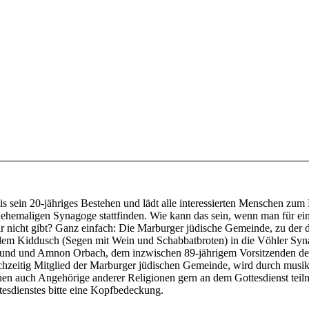
is sein 20-jähriges Bestehen und lädt alle interessierten Menschen zum
er ehemaligen Synagoge stattfinden. Wie kann das sein, wenn man für e
r nicht gibt? Ganz einfach: Die Marburger jüdische Gemeinde, zu der 
dem Kiddusch (Segen mit Wein und Schabbatbroten) in die Vöhler Syna
und und Amnon Orbach, dem inzwischen 89-jährigem Vorsitzenden der
chzeitig Mitglied der Marburger jüdischen Gemeinde, wird durch musik
 auch Angehörige anderer Religionen gern an dem Gottesdienst teilnehm
tesdienstes bitte eine Kopfbedeckung.