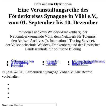
Bitte auf den Flyer tippen
Eine Veranstaltungsreihe des
Förderkreises Synagoge in Vöhl e.V.,
vom 01. September bis 10. Dezember
mit dem Landkreis Waldeck-Frankenberg, der
Nationalparkgemeinde Vöhl, dem Netzwerk für Toleranz,
den Arolsen Archives (fr. International Tracing Service),
der Volkshochschule Waldeck-Frankenberg und der Hessischen
Landeszentrale für politische Bildung
Öffnungszeiten
Spenden
Datenschutzerklärung
Anmeldung
Links
Barrierefreiheit
Anfahrt
Archiv
Impressum
Kontakt
© (2016-2026) Förderkreis Synagoge Vöhl e.V. Alle Rechte
vorbehalten.
Suchen