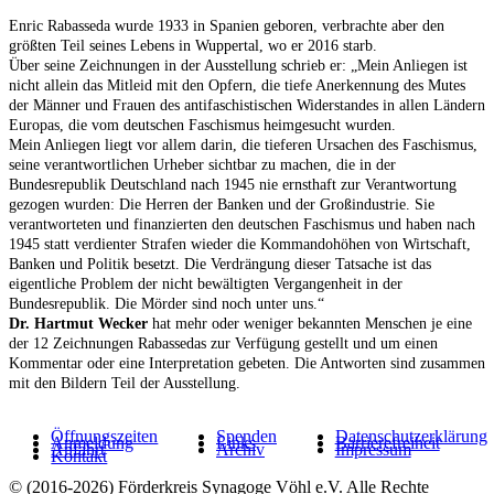
Enric Rabasseda wurde 1933 in Spanien geboren, verbrachte aber den
größten Teil seines Lebens in Wuppertal, wo er 2016 starb.
Über seine Zeichnungen in der Ausstellung schrieb er: „Mein Anliegen ist
nicht allein das Mitleid mit den Opfern, die tiefe Anerkennung des Mutes
der Männer und Frauen des antifaschistischen Widerstandes in allen Ländern
Europas, die vom deutschen Faschismus heimgesucht wurden.
Mein Anliegen liegt vor allem darin, die tieferen Ursachen des Faschismus,
seine verantwortlichen Urheber sichtbar zu machen, die in der
Bundesrepublik Deutschland nach 1945 nie ernsthaft zur Verantwortung
gezogen wurden: Die Herren der Banken und der Großindustrie. Sie
verantworteten und finanzierten den deutschen Faschismus und haben nach
1945 statt verdienter Strafen wieder die Kommandohöhen von Wirtschaft,
Banken und Politik besetzt. Die Verdrängung dieser Tatsache ist das
eigentliche Problem der nicht bewältigten Vergangenheit in der
Bundesrepublik. Die Mörder sind noch unter uns.“
Dr. Hartmut Wecker
hat mehr oder weniger bekannten Menschen je eine
der 12 Zeichnungen Rabassedas zur Verfügung gestellt und um einen
Kommentar oder eine Interpretation gebeten. Die Antworten sind zusammen
mit den Bildern Teil der Ausstellung.
Öffnungszeiten
Spenden
Datenschutzerklärung
Anmeldung
Links
Barrierefreiheit
Anfahrt
Archiv
Impressum
Kontakt
© (2016-2026) Förderkreis Synagoge Vöhl e.V. Alle Rechte