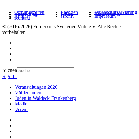
Öffnungszeiten
Spenden
Datenschutzerklärung
Anmeldung
Links
Barrierefreiheit
Anfahrt
Archiv
Impressum
Kontakt
© (2016-2026) Förderkreis Synagoge Vöhl e.V. Alle Rechte
vorbehalten.
Suchen
Sign In
Veranstaltungen 2026
Vöhler Juden
Juden in Waldeck-Frankenberg
Medien
Verein