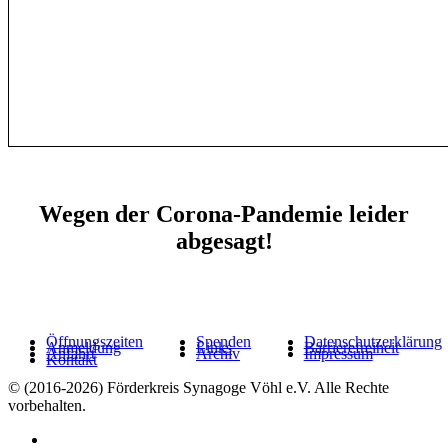
Wegen der Corona-Pandemie leider
abgesagt!
Öffnungszeiten
Spenden
Datenschutzerklärung
Anmeldung
Links
Barrierefreiheit
Anfahrt
Archiv
Impressum
Kontakt
© (2016-2026) Förderkreis Synagoge Vöhl e.V. Alle Rechte
vorbehalten.