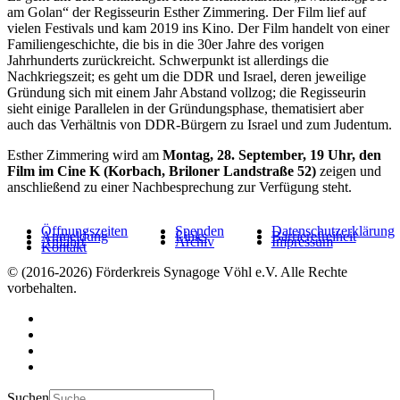
am Golan“ der Regisseurin Esther Zimmering. Der Film lief auf
vielen Festivals und kam 2019 ins Kino. Der Film handelt von einer
Familiengeschichte, die bis in die 30er Jahre des vorigen
Jahrhunderts zurückreicht. Schwerpunkt ist allerdings die
Nachkriegszeit; es geht um die DDR und Israel, deren jeweilige
Gründung sich mit einem Jahr Abstand vollzog; die Regisseurin
sieht einige Parallelen in der Gründungsphase, thematisiert aber
auch das Verhältnis von DDR-Bürgern zu Israel und zum Judentum.
Esther Zimmering wird am
Montag, 28. September, 19 Uhr, den
Film im Cine K (Korbach, Briloner Landstraße 52)
zeigen und
anschließend zu einer Nachbesprechung zur Verfügung steht.
Öffnungszeiten
Spenden
Datenschutzerklärung
Anmeldung
Links
Barrierefreiheit
Anfahrt
Archiv
Impressum
Kontakt
© (2016-2026) Förderkreis Synagoge Vöhl e.V. Alle Rechte
vorbehalten.
Suchen