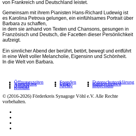
von Frankreich und Deutschland leistet.
Gemeinsam mit ihrem Pianisten Hans-Richard Ludewig ist
es Karolina Petrova gelungen, ein einfühlsames Portrait über
Barbara zu schaffen,
in dem sie anhand von Texten und Chansons, gesungen in
Französisch und Deutsch, die Facetten dieser Persönlichkeit
aufzeigt.
Ein sinnlicher Abend der berührt, betört, bewegt und entführt
in eine Welt voller Melancholie, Eigensinn und Schönheit.
In die Welt von Barbara.
Öffnungszeiten
Spenden
Datenschutzerklärung
Anmeldung
Links
Barrierefreiheit
Anfahrt
Archiv
Impressum
Kontakt
© (2016-2026) Förderkreis Synagoge Vöhl e.V. Alle Rechte
vorbehalten.