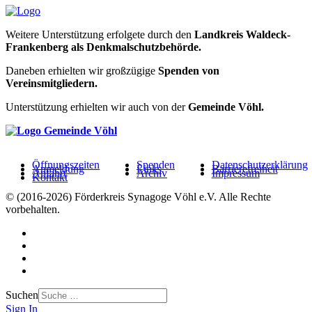
Weitere Unterstützung erfolgete durch den
Landkreis Waldeck-
Frankenberg als Denkmalschutzbehörde.
Daneben erhielten wir großzügige
Spenden von
Vereinsmitgliedern.
Unterstützung erhielten wir auch von der
Gemeinde Vöhl.
Öffnungszeiten
Spenden
Datenschutzerklärung
Anmeldung
Links
Barrierefreiheit
Anfahrt
Archiv
Impressum
Kontakt
© (2016-2026) Förderkreis Synagoge Vöhl e.V. Alle Rechte
vorbehalten.
Suchen
Sign In