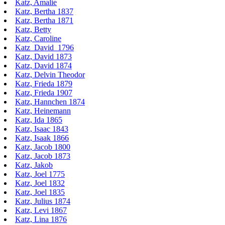
Katz, Amalie
Katz, Bertha 1837
Katz, Bertha 1871
Katz, Betty
Katz, Caroline
Katz_David_1796
Katz, David 1873
Katz, David 1874
Katz, Delvin Theodor
Katz, Frieda 1879
Katz, Frieda 1907
Katz, Hannchen 1874
Katz, Heinemann
Katz, Ida 1865
Katz, Isaac 1843
Katz, Isaak 1866
Katz, Jacob 1800
Katz, Jacob 1873
Katz, Jakob
Katz, Joel 1775
Katz, Joel 1832
Katz, Joel 1835
Katz, Julius 1874
Katz, Levi 1867
Katz, Lina 1876