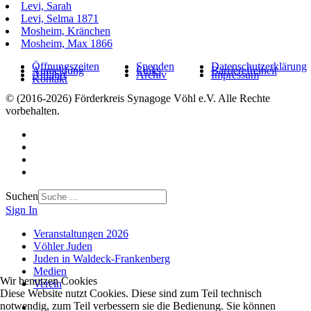
Levi, Sarah
Levi, Selma 1871
Mosheim, Kränchen
Mosheim, Max 1866
Öffnungszeiten
Spenden
Datenschutzerklärung
Anmeldung
Links
Barrierefreiheit
Anfahrt
Archiv
Impressum
Kontakt
© (2016-2026) Förderkreis Synagoge Vöhl e.V. Alle Rechte
vorbehalten.
Suchen
Sign In
Veranstaltungen 2026
Vöhler Juden
Juden in Waldeck-Frankenberg
Medien
Wir benutzen Cookies
Verein
Diese Website nutzt Cookies. Diese sind zum Teil technisch
notwendig, zum Teil verbessern sie die Bedienung. Sie können