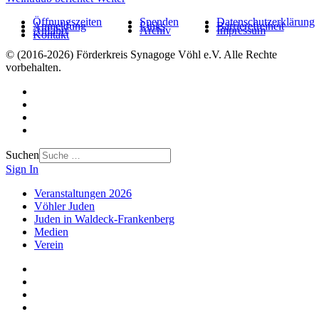
Öffnungszeiten
Spenden
Datenschutzerklärung
Anmeldung
Links
Barrierefreiheit
Anfahrt
Archiv
Impressum
Kontakt
© (2016-2026) Förderkreis Synagoge Vöhl e.V. Alle Rechte
vorbehalten.
Suchen
Sign In
Veranstaltungen 2026
Vöhler Juden
Juden in Waldeck-Frankenberg
Medien
Verein