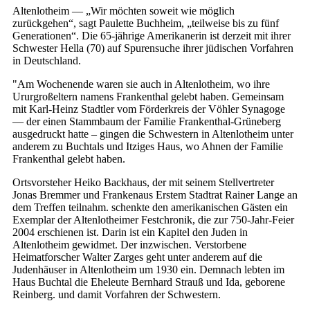
Altenlotheim — „Wir möchten soweit wie möglich
zurückgehen“, sagt Paulette Buchheim, „teilweise bis zu fünf
Generationen“. Die 65-jährige Amerikanerin ist derzeit mit ihrer
Schwester Hella (70) auf Spurensuche ihrer jüdischen Vorfahren
in Deutschland.
"Am Wochenende waren sie auch in Altenlotheim, wo ihre
Ururgroßeltern namens Frankenthal gelebt haben. Gemeinsam
mit Karl-Heinz Stadtler vom Förderkreis der Vöhler Synagoge
— der einen Stammbaum der Familie Frankenthal-Grüneberg
ausgedruckt hatte – gingen die Schwestern in Altenlotheim unter
anderem zu Buchtals und Itziges Haus, wo Ahnen der Familie
Frankenthal gelebt haben.
Ortsvorsteher Heiko Backhaus, der mit seinem Stellvertreter
Jonas Bremmer und Frankenaus Erstem Stadtrat Rainer Lange an
dem Treffen teilnahm. schenkte den amerikanischen Gästen ein
Exemplar der Altenlotheimer Festchronik, die zur 750-Jahr-Feier
2004 erschienen ist. Darin ist ein Kapitel den Juden in
Altenlotheim gewidmet. Der inzwischen. Verstorbene
Heimatforscher Walter Zarges geht unter anderem auf die
Judenhäuser in Altenlotheim um 1930 ein. Demnach lebten im
Haus Buchtal die Eheleute Bernhard Strauß und Ida, geborene
Reinberg. und damit Vorfahren der Schwestern.