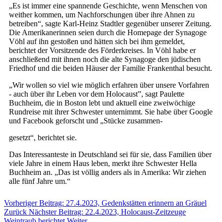
„Es ist immer eine spannende Geschichte, wenn Menschen von
weither kommen, um Nachforschungen über ihre Ahnen zu
betreiben“, sagte Karl-Heinz Stadtler gegenüber unserer Zeitung.
Die Amerikanerinnen seien durch die Homepage der Synagoge
Vöhl auf ihn gestoßen und hätten sich bei ihm gemeldet,
berichtet der Vorsitzende des Förderkreises. In Vöhl habe er
anschließend mit ihnen noch die alte Synagoge den jüdischen
Friedhof und die beiden Häuser der Familie Frankenthal besucht.
„Wir wollen so viel wie möglich erfahren über unsere Vorfahren
- auch über ihr Leben vor dem Holocaust”, sagt Paulette
Buchheim, die in Boston lebt und aktuell eine zweiwöchige
Rundreise mit ihrer Schwester unternimmt. Sie habe über Google
und Facebook geforscht und „Stücke zusammen-
gesetzt“, berichtet sie.
Das Interessanteste in Deutschland sei für sie, dass Familien über
viele Jahre in einem Haus leben, merkt ihre Schwester Hella
Buchheim an. „Das ist völlig anders als in Amerika: Wir ziehen
alle fünf Jahre um.“
Vorheriger Beitrag: 27.4.2023, Gedenkstätten erinnern an Gräuel
Zurück
Nächster Beitrag: 22.4.2023, Holocaust-Zeitzeuge
Weintraub berichtet
Weiter