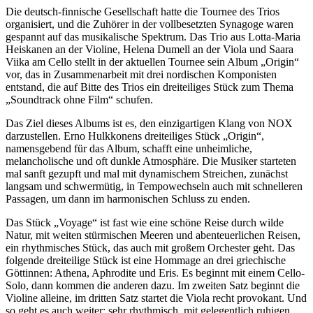
Die deutsch-finnische Gesellschaft hatte die Tournee des Trios
organisiert, und die Zuhörer in der vollbesetzten Synagoge waren
gespannt auf das musikalische Spektrum. Das Trio aus Lotta-Maria
Heiskanen an der Violine, Helena Dumell an der Viola und Saara
Viika am Cello stellt in der aktuellen Tournee sein Album „Origin“
vor, das in Zusammenarbeit mit drei nordischen Komponisten
entstand, die auf Bitte des Trios ein dreiteiliges Stück zum Thema
„Soundtrack ohne Film“ schufen.
Das Ziel dieses Albums ist es, den einzigartigen Klang von NOX
darzustellen. Erno Hulkkonens dreiteiliges Stück „Origin“,
namensgebend für das Album, schafft eine unheimliche,
melancholische und oft dunkle Atmosphäre. Die Musiker starteten
mal sanft gezupft und mal mit dynamischem Streichen, zunächst
langsam und schwermütig, in Tempowechseln auch mit schnelleren
Passagen, um dann im harmonischen Schluss zu enden.
Das Stück „Voyage“ ist fast wie eine schöne Reise durch wilde
Natur, mit weiten stürmischen Meeren und abenteuerlichen Reisen,
ein rhythmisches Stück, das auch mit großem Orchester geht. Das
folgende dreiteilige Stück ist eine Hommage an drei griechische
Göttinnen: Athena, Aphrodite und Eris. Es beginnt mit einem Cello-
Solo, dann kommen die anderen dazu. Im zweiten Satz beginnt die
Violine alleine, im dritten Satz startet die Viola recht provokant. Und
so geht es auch weiter: sehr rhythmisch, mit gelegentlich ruhigen