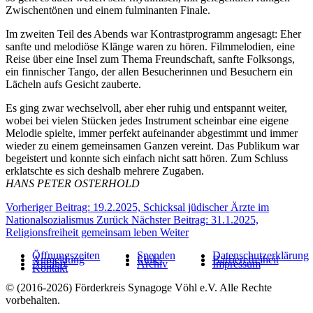
Zwischentönen und einem fulminanten Finale.
Im zweiten Teil des Abends war Kontrastprogramm angesagt: Eher
sanfte und melodiöse Klänge waren zu hören. Filmmelodien, eine
Reise über eine Insel zum Thema Freundschaft, sanfte Folksongs,
ein finnischer Tango, der allen Besucherinnen und Besuchern ein
Lächeln aufs Gesicht zauberte.
Es ging zwar wechselvoll, aber eher ruhig und entspannt weiter,
wobei bei vielen Stücken jedes Instrument scheinbar eine eigene
Melodie spielte, immer perfekt aufeinander abgestimmt und immer
wieder zu einem gemeinsamen Ganzen vereint. Das Publikum war
begeistert und konnte sich einfach nicht satt hören. Zum Schluss
erklatschte es sich deshalb mehrere Zugaben.
HANS PETER OSTERHOLD
Vorheriger Beitrag: 19.2.2025, Schicksal jüdischer Ärzte im
Nationalsozialismus
Zurück
Nächster Beitrag: 31.1.2025,
Religionsfreiheit gemeinsam leben
Weiter
Öffnungszeiten
Spenden
Datenschutzerklärung
Anmeldung
Links
Barrierefreiheit
Anfahrt
Archiv
Impressum
Kontakt
© (2016-2026) Förderkreis Synagoge Vöhl e.V. Alle Rechte
vorbehalten.