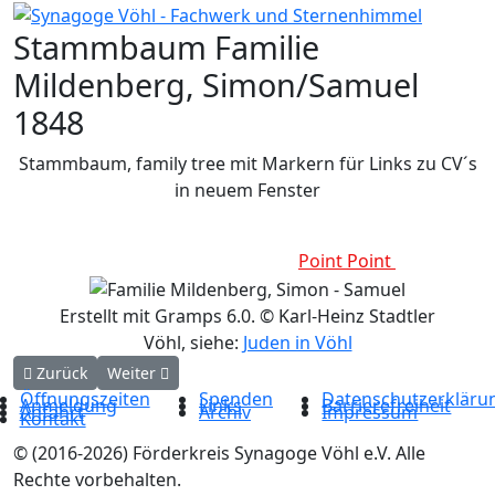
Stammbaum Familie
Mildenberg, Simon/Samuel
1848
Stammbaum, family tree mit Markern für Links zu CV´s
in neuem Fenster
Point
Point
Point
Point
Point
Point
Point
Point
Point
Point
Point
Point
Point
Point
Point
Point
Point
Erstellt mit Gramps 6.0. © Karl-Heinz Stadtler
Vöhl, siehe:
Juden in Vöhl
Vorheriger Beitrag: Stammbaum Familie Mildenberg, Robert
Nächster Beitrag: Stammbaum Familie Mosheim, Ab
Zurück
Weiter
Öffnungszeiten
Spenden
Datenschutzerkläru
Anmeldung
Links
Barrierefreiheit
Anfahrt
Archiv
Impressum
Kontakt
© (2016-2026) Förderkreis Synagoge Vöhl e.V. Alle
Rechte vorbehalten.