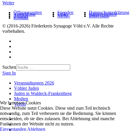
Weiter
Öffnungszeiten
Spenden
Datenschutzerklärung
Anmeldung
Links
Barrierefreiheit
Anfahrt
Archiv
Impressum
Kontakt
© (2016-2026) Förderkreis Synagoge Vöhl e.V. Alle Rechte
vorbehalten.
Suchen
Sign In
Veranstaltungen 2026
Vöhler Juden
Juden in Waldeck-Frankenberg
Medien
Wir benutzen Cookies
Verein
Diese Website nutzt Cookies. Diese sind zum Teil technisch
notwendig, zum Teil verbessern sie die Bedienung. Sie können
entscheiden, ob sie dies zulassen. Bei Ablehnung sind manche
Funktionen der Website nicht zu nutzen.
Einverstanden
Ablehnen