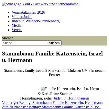
Veranstaltungen 2026
Vöhler Juden
Juden in Waldeck-Frankenberg
Medien
Verein
Suchen
Suchen
Stammbaum Familie Katzenstein, Israel
u. Hermann
Stammbaum, family tree mit Markern für Links zu CV´s in neuem
Fenster
Point
Point
Point
Point
Point
Point
Point
Point
Point
Point
Point
Point
Point
Point
Point
© Karl-Heinz Stadtler
Höringhausen, siehe:
Juden in Höringhausen
Vorheriger Beitrag: Stammbaum Familie Katzenstein, Heinemann
Zurück
Nächster Beitrag: Stammbaum Familie Katzenstein, Joel