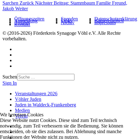
Sarchen
Zurück
Nächster Beitrag: Stammbaum Familie Freund,
Jakob
Weiter
Öffnungszeiten
Spenden
Datenschutzerklärung
Anmeldung
Links
Barrierefreiheit
Anfahrt
Archiv
Impressum
Kontakt
© (2016-2026) Förderkreis Synagoge Vöhl e.V. Alle Rechte
vorbehalten.
Suchen
Sign In
Veranstaltungen 2026
Vöhler Juden
Juden in Waldeck-Frankenberg
Medien
Wir benutzen Cookies
Verein
Diese Website nutzt Cookies. Diese sind zum Teil technisch
notwendig, zum Teil verbessern sie die Bedienung. Sie können
entscheiden, ob sie dies zulassen. Bei Ablehnung sind manche
Funktionen der Website nicht zu nutzen.