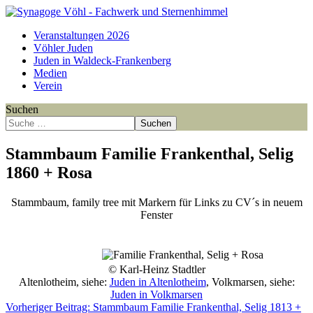
Veranstaltungen 2026
Vöhler Juden
Juden in Waldeck-Frankenberg
Medien
Verein
Suchen
Suchen
Stammbaum Familie Frankenthal, Selig
1860 + Rosa
Stammbaum, family tree mit Markern für Links zu CV´s in neuem
Fenster
Point
Point
Point
Point
Point
Point
Point
Point
Point
Point
Point
Point
Point
© Karl-Heinz Stadtler
Altenlotheim, siehe:
Juden in Altenlotheim
, Volkmarsen, siehe:
Juden in Volkmarsen
Vorheriger Beitrag: Stammbaum Familie Frankenthal, Selig 1813 +