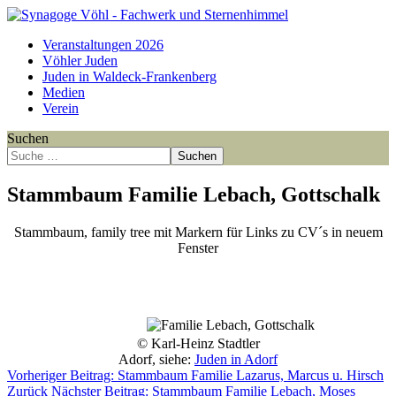
Veranstaltungen 2026
Vöhler Juden
Juden in Waldeck-Frankenberg
Medien
Verein
Suchen
Suchen
Stammbaum Familie Lebach, Gottschalk
Stammbaum, family tree mit Markern für Links zu CV´s in neuem
Fenster
Point
Point
Point
Point
Point
Point
Point
Point
Point
Point
Point
Point
Point
Point
Point
Point
Point
Point
Point
Point
Point
Point
Point
Point
© Karl-Heinz Stadtler
Adorf, siehe:
Juden in Adorf
Vorheriger Beitrag: Stammbaum Familie Lazarus, Marcus u. Hirsch
Zurück
Nächster Beitrag: Stammbaum Familie Lebach, Moses