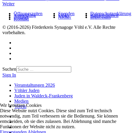
Weiter
Öffnungszeiten
Spenden
Datenschutzerklärung
Anmeldung
Links
Barrierefreiheit
Anfahrt
Archiv
Impressum
Kontakt
© (2016-2026) Förderkreis Synagoge Vöhl e.V. Alle Rechte
vorbehalten.
Suchen
Sign In
Veranstaltungen 2026
Vöhler Juden
Juden in Waldeck-Frankenberg
Medien
Wir benutzen Cookies
Verein
Diese Website nutzt Cookies. Diese sind zum Teil technisch
notwendig, zum Teil verbessern sie die Bedienung. Sie können
entscheiden, ob sie dies zulassen. Bei Ablehnung sind manche
Funktionen der Website nicht zu nutzen.
Einverstanden
Ablehnen