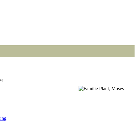
er
Point
Point
Point
Point
Point
Point
Point
ung