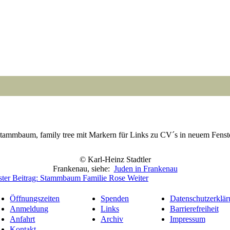
tammbaum, family tree mit Markern für Links zu CV´s in neuem Fenst
Point
Point
Point
Point
Point
Point
Point
Point
Point
Point
Point
Point
© Karl-Heinz Stadtler
Frankenau, siehe:
Juden in Frankenau
ter Beitrag: Stammbaum Familie Rose
Weiter
Öffnungszeiten
Spenden
Datenschutzerklär
Anmeldung
Links
Barrierefreiheit
Anfahrt
Archiv
Impressum
Kontakt