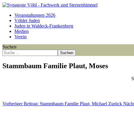
Veranstaltungen 2026
Vöhler Juden
Juden in Waldeck-Frankenberg
Medien
Verein
Suchen
Suchen
Stammbaum Familie Plaut, Moses
S
Point
Point
Point
Point
Point
Point
Point
Point
Point
Point
Point
Vorheriger Beitrag: Stammbaum Familie Plaut, Michael
Zurück
Nächs