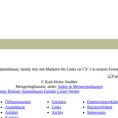
tammbaum, family tree mit Markern für Links zu CV´s in neuem Fenst
Point
Point
Point
Point
Point
Point
Point
Point
Point
Point
Point
© Karl-Heinz Stadtler
Mengeringhausen, siehe:
Juden in Mengeringhausen
ster Beitrag: Stammbaum Familie Leiser
Weiter
Öffnungszeiten
Spenden
Datenschutzerklär
Anmeldung
Links
Barrierefreiheit
Anfahrt
Archiv
Impressum
Kontakt