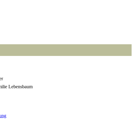
er
ung