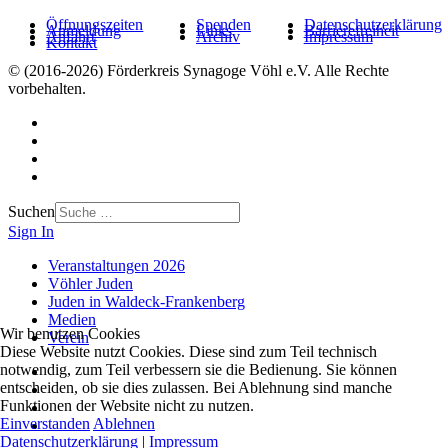
Öffnungszeiten
Spenden
Datenschutzerklärung
Anmeldung
Links
Barrierefreiheit
Anfahrt
Archiv
Impressum
Kontakt
© (2016-2026) Förderkreis Synagoge Vöhl e.V. Alle Rechte
vorbehalten.
Suchen
Sign In
Veranstaltungen 2026
Vöhler Juden
Juden in Waldeck-Frankenberg
Medien
Wir benutzen Cookies
Verein
Diese Website nutzt Cookies. Diese sind zum Teil technisch
notwendig, zum Teil verbessern sie die Bedienung. Sie können
entscheiden, ob sie dies zulassen. Bei Ablehnung sind manche
Funktionen der Website nicht zu nutzen.
Einverstanden
Ablehnen
Datenschutzerklärung
|
Impressum