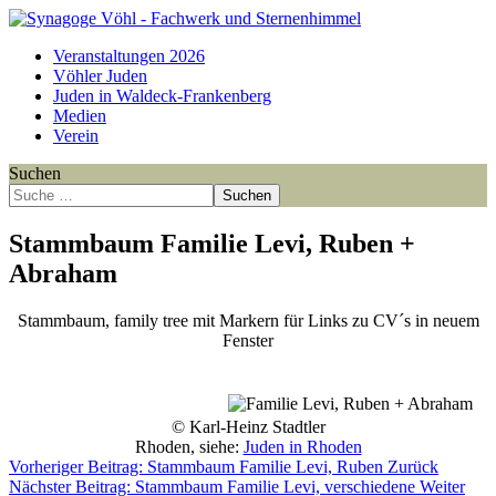
Veranstaltungen 2026
Vöhler Juden
Juden in Waldeck-Frankenberg
Medien
Verein
Suchen
Suchen
Stammbaum Familie Levi, Ruben +
Abraham
Stammbaum, family tree mit Markern für Links zu CV´s in neuem
Fenster
Point
Point
Point
Point
Point
Point
Point
Point
Point
Point
Point
Point
Point
Point
Point
Point
© Karl-Heinz Stadtler
Rhoden, siehe:
Juden in Rhoden
Vorheriger Beitrag: Stammbaum Familie Levi, Ruben
Zurück
Nächster Beitrag: Stammbaum Familie Levi, verschiedene
Weiter