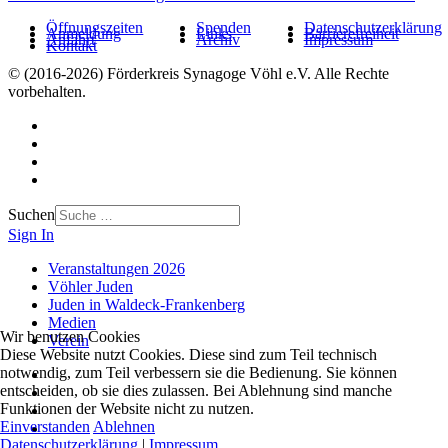
Öffnungszeiten
Spenden
Datenschutzerklärung
Anmeldung
Links
Barrierefreiheit
Anfahrt
Archiv
Impressum
Kontakt
© (2016-2026) Förderkreis Synagoge Vöhl e.V. Alle Rechte
vorbehalten.
Suchen
Sign In
Veranstaltungen 2026
Vöhler Juden
Juden in Waldeck-Frankenberg
Medien
Wir benutzen Cookies
Verein
Diese Website nutzt Cookies. Diese sind zum Teil technisch
notwendig, zum Teil verbessern sie die Bedienung. Sie können
entscheiden, ob sie dies zulassen. Bei Ablehnung sind manche
Funktionen der Website nicht zu nutzen.
Einverstanden
Ablehnen
Datenschutzerklärung
|
Impressum