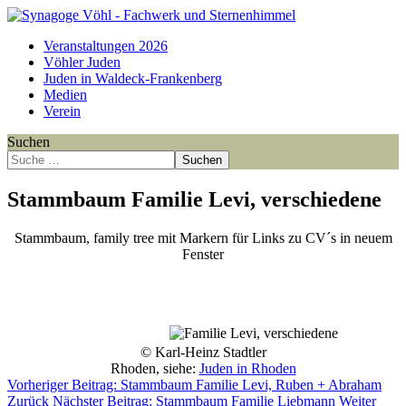
Veranstaltungen 2026
Vöhler Juden
Juden in Waldeck-Frankenberg
Medien
Verein
Suchen
Suchen
Stammbaum Familie Levi, verschiedene
Stammbaum, family tree mit Markern für Links zu CV´s in neuem
Fenster
Point
Point
Point
Point
Point
Point
Point
Point
Point
Point
Point
Point
Point
Point
Point
Point
Point
Point
Point
Point
Point
Point
Point
Point
Point
© Karl-Heinz Stadtler
Rhoden, siehe:
Juden in Rhoden
Vorheriger Beitrag: Stammbaum Familie Levi, Ruben + Abraham
Zurück
Nächster Beitrag: Stammbaum Familie Liebmann
Weiter