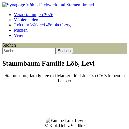
Veranstaltungen 2026
Vöhler Juden
Juden in Waldeck-Frankenberg
Medien
Verein
Suchen
Suchen
Stammbaum Familie Löb, Levi
Stammbaum, family tree mit Markern für Links zu CV´s in neuem
Fenster
Point
Point
Point
Point
Point
Point
Point
Point
Point
Point
Point
Point
Point
Point
Point
Point
Point
Point
Point
Point
Point
Point
Point
Point
Point
Point
Point
Point
Point
Point
Point
Point
Point
Point
Point
Point
Point
Point
Point
Point
Point
Point
Point
© Karl-Heinz Stadtler