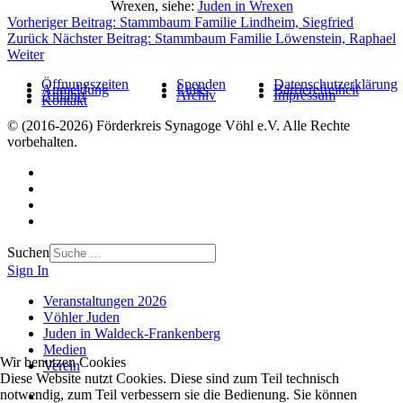
Wrexen, siehe:
Juden in Wrexen
Vorheriger Beitrag: Stammbaum Familie Lindheim, Siegfried
Zurück
Nächster Beitrag: Stammbaum Familie Löwenstein, Raphael
Weiter
Öffnungszeiten
Spenden
Datenschutzerklärung
Anmeldung
Links
Barrierefreiheit
Anfahrt
Archiv
Impressum
Kontakt
© (2016-2026) Förderkreis Synagoge Vöhl e.V. Alle Rechte
vorbehalten.
Suchen
Sign In
Veranstaltungen 2026
Vöhler Juden
Juden in Waldeck-Frankenberg
Medien
Wir benutzen Cookies
Verein
Diese Website nutzt Cookies. Diese sind zum Teil technisch
notwendig, zum Teil verbessern sie die Bedienung. Sie können