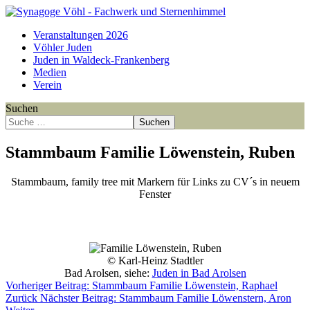
Veranstaltungen 2026
Vöhler Juden
Juden in Waldeck-Frankenberg
Medien
Verein
Suchen
Suchen
Stammbaum Familie Löwenstein, Ruben
Stammbaum, family tree mit Markern für Links zu CV´s in neuem
Fenster
Point
Point
Point
Point
Point
Point
Point
Point
Point
Point
Point
Point
Point
Point
Point
Point
Point
Point
Point
Point
© Karl-Heinz Stadtler
Bad Arolsen, siehe:
Juden in Bad Arolsen
Vorheriger Beitrag: Stammbaum Familie Löwenstein, Raphael
Zurück
Nächster Beitrag: Stammbaum Familie Löwenstern, Aron