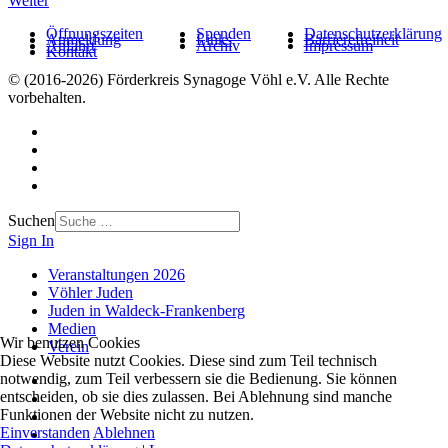
Weiter
Öffnungszeiten
Spenden
Datenschutzerklärung
Anmeldung
Links
Barrierefreiheit
Anfahrt
Archiv
Impressum
Kontakt
© (2016-2026) Förderkreis Synagoge Vöhl e.V. Alle Rechte
vorbehalten.
Suchen
Sign In
Veranstaltungen 2026
Vöhler Juden
Juden in Waldeck-Frankenberg
Medien
Wir benutzen Cookies
Verein
Diese Website nutzt Cookies. Diese sind zum Teil technisch
notwendig, zum Teil verbessern sie die Bedienung. Sie können
entscheiden, ob sie dies zulassen. Bei Ablehnung sind manche
Funktionen der Website nicht zu nutzen.
Einverstanden
Ablehnen