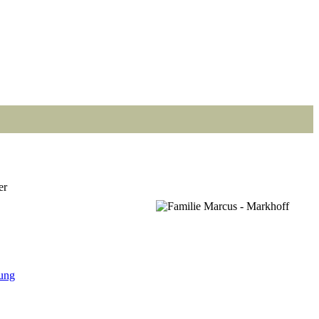
er
Point
Point
Point
Point
Point
Point
ung