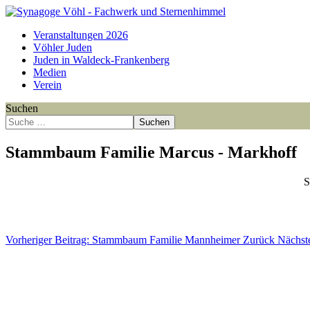
Veranstaltungen 2026
Vöhler Juden
Juden in Waldeck-Frankenberg
Medien
Verein
Suchen
Suchen
Stammbaum Familie Marcus - Markhoff
S
Point
Point
Point
Point
Point
Point
Point
Point
Point
Point
Point
Vorheriger Beitrag: Stammbaum Familie Mannheimer
Zurück
Nächst