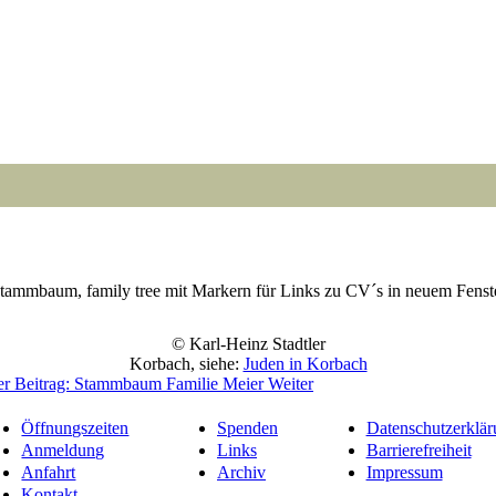
tammbaum, family tree mit Markern für Links zu CV´s in neuem Fenst
Point
Point
Point
Point
Point
Point
Point
Point
Point
Point
Point
Point
© Karl-Heinz Stadtler
Korbach, siehe:
Juden in Korbach
er Beitrag: Stammbaum Familie Meier
Weiter
Öffnungszeiten
Spenden
Datenschutzerklär
Anmeldung
Links
Barrierefreiheit
Anfahrt
Archiv
Impressum
Kontakt