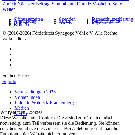
Zurück
Nächster Beitrag: Stammbaum Familie Mosheim, Sally
Weiter
Öffnungszeiten
Spenden
Datenschutzerklärung
Anmeldung
Links
Barrierefreiheit
Anfahrt
Archiv
Impressum
Kontakt
© (2016-2026) Förderkreis Synagoge Vöhl e.V. Alle Rechte
vorbehalten.
Suchen
Sign In
Veranstaltungen 2026
Vöhler Juden
Juden in Waldeck-Frankenberg
Medien
Wir benutzen Cookies
Verein
Diese Website nutzt Cookies. Diese sind zum Teil technisch
notwendig, zum Teil verbessern sie die Bedienung. Sie können
entscheiden, ob sie dies zulassen. Bei Ablehnung sind manche
Funktionen der Website nicht zu nutzen.