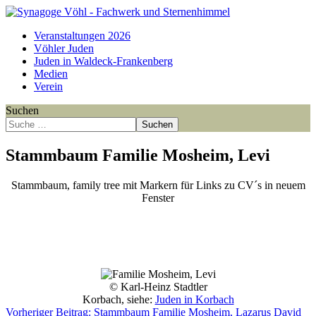
Veranstaltungen 2026
Vöhler Juden
Juden in Waldeck-Frankenberg
Medien
Verein
Suchen
Suchen
Stammbaum Familie Mosheim, Levi
Stammbaum, family tree mit Markern für Links zu CV´s in neuem
Fenster
Point
Point
Point
Point
Point
Point
Point
Point
Point
Point
Point
Point
Point
Point
Point
Point
Point
Point
Point
Point
Point
Point
Point
Point
Point
Point
Point
Point
Point
Point
Point
© Karl-Heinz Stadtler
Korbach, siehe:
Juden in Korbach
Vorheriger Beitrag: Stammbaum Familie Mosheim, Lazarus David