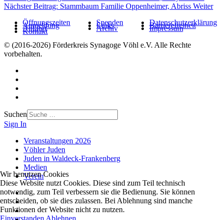
Nächster Beitrag: Stammbaum Familie Oppenheimer, Abriss
Weiter
Öffnungszeiten
Spenden
Datenschutzerklärung
Anmeldung
Links
Barrierefreiheit
Anfahrt
Archiv
Impressum
Kontakt
© (2016-2026) Förderkreis Synagoge Vöhl e.V. Alle Rechte
vorbehalten.
Suchen
Sign In
Veranstaltungen 2026
Vöhler Juden
Juden in Waldeck-Frankenberg
Medien
Wir benutzen Cookies
Verein
Diese Website nutzt Cookies. Diese sind zum Teil technisch
notwendig, zum Teil verbessern sie die Bedienung. Sie können
entscheiden, ob sie dies zulassen. Bei Ablehnung sind manche
Funktionen der Website nicht zu nutzen.
Einverstanden
Ablehnen