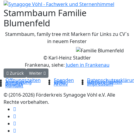
Stammbaum Familie
Blumenfeld
Stammbaum, family tree mit Markern für Links zu CV´s
in neuem Fenster
Point
Point
Point
Point
Point
© Karl-Heinz Stadtler
Frankenau, siehe:
Juden in Frankenau
Vorheriger Beitrag: Stammbaum Familie Blum, Meyer Elias
Nächster Beitrag: Stammbaum Familie Blumenthal,
Zurück
Weiter
Öffnungszeiten
Spenden
Datenschutzerkläru
Anmeldung
Links
Barrierefreiheit
Anfahrt
Archiv
Impressum
Kontakt
© (2016-2026) Förderkreis Synagoge Vöhl e.V. Alle
Rechte vorbehalten.