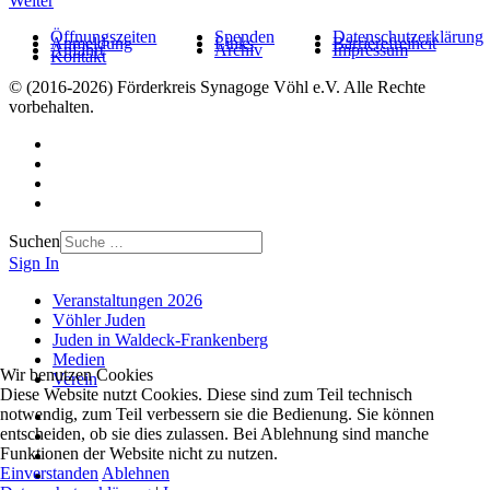
Weiter
Öffnungszeiten
Spenden
Datenschutzerklärung
Anmeldung
Links
Barrierefreiheit
Anfahrt
Archiv
Impressum
Kontakt
© (2016-2026) Förderkreis Synagoge Vöhl e.V. Alle Rechte
vorbehalten.
Suchen
Sign In
Veranstaltungen 2026
Vöhler Juden
Juden in Waldeck-Frankenberg
Medien
Wir benutzen Cookies
Verein
Diese Website nutzt Cookies. Diese sind zum Teil technisch
notwendig, zum Teil verbessern sie die Bedienung. Sie können
entscheiden, ob sie dies zulassen. Bei Ablehnung sind manche
Funktionen der Website nicht zu nutzen.
Einverstanden
Ablehnen