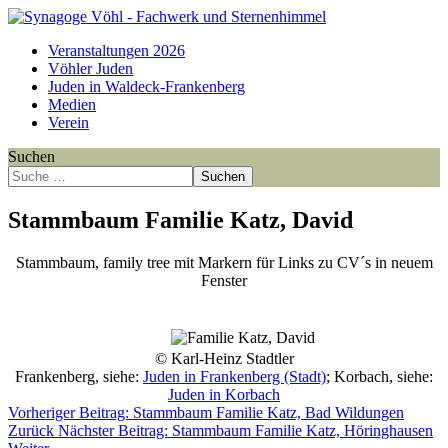
Veranstaltungen 2026
Vöhler Juden
Juden in Waldeck-Frankenberg
Medien
Verein
Suchen
Suchen
Stammbaum Familie Katz, David
Stammbaum, family tree mit Markern für Links zu CV´s in neuem
Fenster
Point
Point
Point
Point
Point
Point
Point
Point
Point
Point
Point
Point
© Karl-Heinz Stadtler
Frankenberg, siehe:
Juden in Frankenberg (Stadt)
; Korbach, siehe:
Juden in Korbach
Vorheriger Beitrag: Stammbaum Familie Katz, Bad Wildungen
Zurück
Nächster Beitrag: Stammbaum Familie Katz, Höringhausen