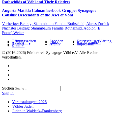
Rothschilds of Vöhl and Their Relatives
Augusta Matilda Calmanfacebook-Gruppe: Synagogue
Cousins: Descendants of the Jews of Vöhl
Vorheriger Beitrag: Stammbaum Familie Rothschild, Abriss
Zurück
Nächster Beitrag: Stammbaum Familie Rothschild, Adolph (E.
Foote)
Weiter
Öffnungszeiten
Spenden
Datenschutzerklärung
Anmeldung
Links
Barrierefreiheit
Anfahrt
Archiv
Impressum
Kontakt
© (2016-2026) Förderkreis Synagoge Vöhl e.V. Alle Rechte
vorbehalten.
Suchen
Sign In
Veranstaltungen 2026
Vöhler Juden
Juden in Waldeck-Frankenberg