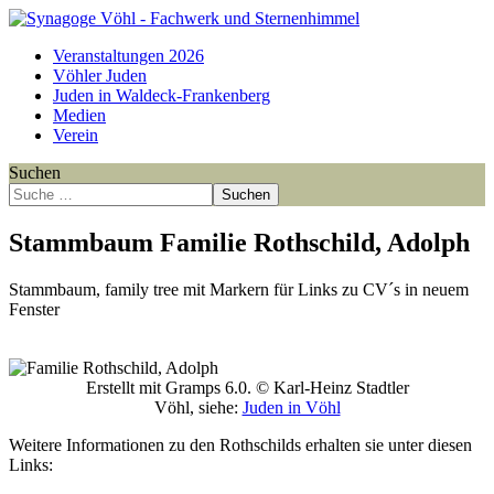
Veranstaltungen 2026
Vöhler Juden
Juden in Waldeck-Frankenberg
Medien
Verein
Suchen
Suchen
Stammbaum Familie Rothschild, Adolph
Stammbaum, family tree mit Markern für Links zu CV´s in neuem
Fenster
Point
Point
Point
Point
Point
Point
Point
Point
Point
Point
Erstellt mit Gramps 6.0. © Karl-Heinz Stadtler
Vöhl, siehe:
Juden in Vöhl
Weitere Informationen zu den Rothschilds erhalten sie unter diesen
Links: