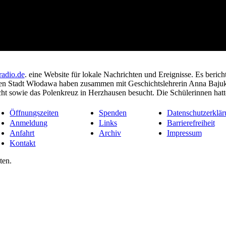
adio.de
. eine Website für lokale Nachrichten und Ereignisse. Es beri
hen Stadt Włodawa haben zusammen mit Geschichtslehrerin Anna Bajuk
cht sowie das Polenkreuz in Herzhausen besucht. Die Schülerinnen ha
Öffnungszeiten
Spenden
Datenschutzerklär
Anmeldung
Links
Barrierefreiheit
Anfahrt
Archiv
Impressum
Kontakt
ten.