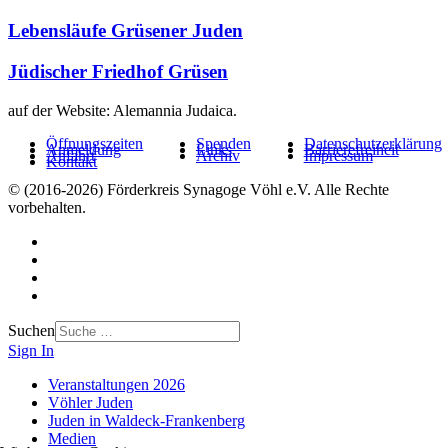
Lebensläufe Grüsener Juden
Jüdischer Friedhof Grüsen
auf der Website: Alemannia Judaica.
Öffnungszeiten
Spenden
Datenschutzerklärung
Anmeldung
Links
Barrierefreiheit
Anfahrt
Archiv
Impressum
Kontakt
© (2016-2026) Förderkreis Synagoge Vöhl e.V. Alle Rechte
vorbehalten.
Suchen
Sign In
Veranstaltungen 2026
Vöhler Juden
Juden in Waldeck-Frankenberg
Medien