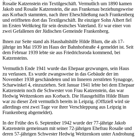
Rosalie Katzenstein ein Textilgeschäft. Vermutlich um 1890 kamen
Jakob und Rosalie Katzenstein, die aus Frankenau beziehungsweise
aus Korbach stammten, nach ihrer Eheschließung nach Frankenberg
und eröffneten dort das Textilgeschäft. Ihr einziger Sohn Albert fiel
im Ersten Weltkrieg für sein deutsches Vaterland. Er war einer von
zwei Gefallenen der Jüdischen Gemeinde Frankenberg.
Ihnen zur Seite stand als Haushaltshilfe Hilde Blum, die als 17-
jährige im Mai 1939 im Haus der Bahnhofstraße 4 gemeldet ist. Seit
dem Februar 1939 lebte sie aus Friedrichsroda kommend, bei
Katzensteins.
Vermutlich Ende 1941 wurde das Ehepaar gezwungen, sein Haus
zu verlassen. Es wurde zwangsweise in das Gebäude der im
November 1938 geschändeten und im Inneren zerstörten Synagoge,
Scharwinkel 4, einzuziehen. Seit Januar 1941 lebte bei dem Ehepaar
Katzenstein noch die Schwester von Frau Katzenstein, das war
Hedwig Weitzenkorn aus Korbach. Die Hausgehilfin Hilde Blum
war zu dieser Zeit vermutlich bereits in Leipzig. (Offiziell wird sie
allerdings erst zwei Tage vor ihrer Verschleppung aus Leipzig in
Frankenberg abgemeldet).
In der Frühe des 6. September 1942 wurde der 77-jährige Jakob
Katzenstein gemeinsam mit seiner 72-jährigen Ehefrau Rosalie und
deren 57-jährigen Schwester Hedwig Weitzenkorn unter Androhung