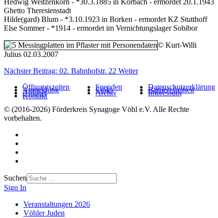
Hedwig Weitzenkorn - *30.3.1885 in Korbach - ermordet 20.1.1943
Ghetto Theresienstadt
Hilde(gard) Blum - *3.10.1923 in Borken - ermordet KZ Stutthoff
Else Sommer - *1914 - ermordet im Vernichtungslager Sobibor
© Kurt-Willi
Julius 02.03.2007
Nächster Beitrag: 02. Bahnhofstr. 22
Weiter
Öffnungszeiten
Spenden
Datenschutzerklärung
Anmeldung
Links
Barrierefreiheit
Anfahrt
Archiv
Impressum
Kontakt
© (2016-2026) Förderkreis Synagoge Vöhl e.V. Alle Rechte
vorbehalten.
Suchen
Sign In
Veranstaltungen 2026
Vöhler Juden