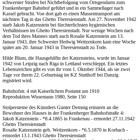
schwerster Strafen bei Nichtbefolgung vom Ortsgendarm zum
Frankenberger Bahnhof geführt und in ein Sammellager nach
Kassel gebracht. Von dort gab es einen Massentransport am
nächsten Tag in das Ghetto Theresienstadt. Am 27. November 1942
starb Jakob Katzenstein bei fürchterlichsten hygienischen
Verhältnissen im Ghetto Theresienstadt. Nur wenige Wochen nach
dem Tod ihres Mannes starb auch Rosalie Katzenstein am 13.
Januar 1943, ihre Schwester Hedwig Weitzenkorn kam eine Woche
später am 20. Januar 1943 in Theresienstadt zu Tode.
Hilde Blum, die Hausgehilfin der Katzensteins, wurde im Januar
1942 von Leipzig nach Riga in Lettland verschleppt. Ein letztes
Lebenszeichen gibt es von ihr vom 1. Oktober 1944, als sie zwei
Tage vor ihrem 22. Geburtstag im KZ Stutthoff bei Danzig
registriert wird.
Bahnhofstr. 4 mit Kaiserlichem Postamt um 1910
Reproduktion Wissemann 1980, Seite 150
Stolpersteine des Künstlers Gunter Demnig erinnern an die
Bewohner des Hauses in der Frankenberger Bahnhofstraße 4:
Jakob Katzenstein - *8.4.1865 in Frankenau - ermordet 27.11.1942
Ghetto Theresienstadt
Rosalie Katzenstein geb. Weitzenkorn - *6.5.1870 in Korbach -
ermordet 13.1.1943 Ghetto Theresienstadt