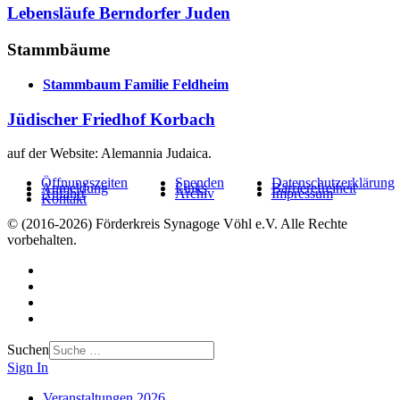
Lebensläufe Berndorfer Juden
Stammbäume
Stammbaum Familie Feldheim
Jüdischer Friedhof Korbach
auf der Website: Alemannia Judaica.
Öffnungszeiten
Spenden
Datenschutzerklärung
Anmeldung
Links
Barrierefreiheit
Anfahrt
Archiv
Impressum
Kontakt
© (2016-2026) Förderkreis Synagoge Vöhl e.V. Alle Rechte
vorbehalten.
Suchen
Sign In
Veranstaltungen 2026