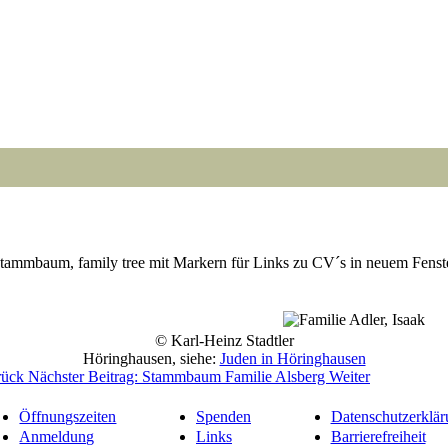
tammbaum, family tree mit Markern für Links zu CV´s in neuem Fenst
Point
Point
Point
Point
Point
Point
Point
Point
Point
Point
Point
Point
Point
Point
Point
Point
Point
Point
Point
© Karl-Heinz Stadtler
Höringhausen, siehe:
Juden in Höringhausen
rück
Nächster Beitrag: Stammbaum Familie Alsberg
Weiter
Öffnungszeiten
Spenden
Datenschutzerklär
Anmeldung
Links
Barrierefreiheit