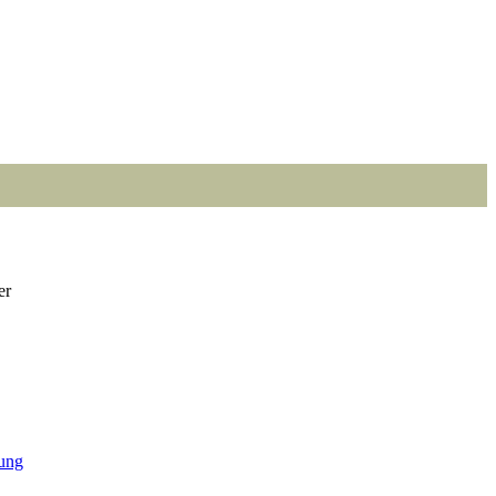
er
Point
Point
Point
Point
Point
Point
Point
Point
Point
Point
Point
Point
ung