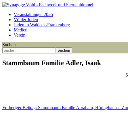
Veranstaltungen 2026
Vöhler Juden
Juden in Waldeck-Frankenberg
Medien
Verein
Suchen
Suchen
Stammbaum Familie Adler, Isaak
S
Point
Point
Point
Point
Point
Point
Point
Point
Point
Point
Point
Point
Vorheriger Beitrag: Stammbaum Familie Abraham, Höringhausen
Zu