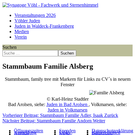
Veranstaltungen 2026
Vöhler Juden
Juden in Waldeck-Frankenberg
Medien
Verein
Suchen
Suchen
Stammbaum Familie Alsberg
Stammbaum, family tree mit Markern für Links zu CV´s in neuem
Fenster
Point
Point
Point
Point
Point
Point
Point
© Karl-Heinz Stadtler
Bad Arolsen, siehe:
Juden in Bad Arolsen
, Volkmarsen, siehe:
Juden in Volkmarsen
Vorheriger Beitrag: Stammbaum Familie Adler, Isaak
Zurück
Nächster Beitrag: Stammbaum Familie Andorn
Weiter
Öffnungszeiten
Spenden
Datenschutzerklärung
Anmeldung
Links
Barrierefreiheit
Anfahrt
Archiv
Impressum