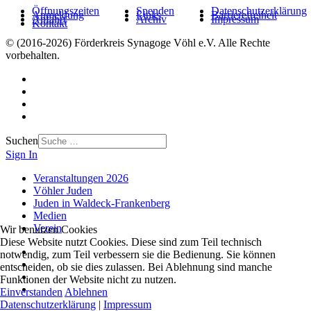
Öffnungszeiten
Spenden
Datenschutzerklärung
Anmeldung
Links
Barrierefreiheit
Anfahrt
Archiv
Impressum
Kontakt
© (2016-2026) Förderkreis Synagoge Vöhl e.V. Alle Rechte
vorbehalten.
Suchen
Sign In
Veranstaltungen 2026
Vöhler Juden
Juden in Waldeck-Frankenberg
Medien
Verein
Wir benutzen Cookies
Diese Website nutzt Cookies. Diese sind zum Teil technisch
notwendig, zum Teil verbessern sie die Bedienung. Sie können
entscheiden, ob sie dies zulassen. Bei Ablehnung sind manche
Funktionen der Website nicht zu nutzen.
Einverstanden
Ablehnen
Datenschutzerklärung
|
Impressum