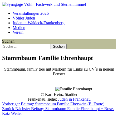
Veranstaltungen 2026
Vöhler Juden
Juden in Waldeck-Frankenberg
Medien
Verein
Suchen
Suchen
Stammbaum Familie Ehrenhaupt
Stammbaum, family tree mit Markern für Links zu CV´s in neuem
Fenster
Point
Point
Point
Point
Point
Point
Point
Point
Point
Point
Point
Point
Point
Point
© Karl-Heinz Stadtler
Frankenau, siehe:
Juden in Frankenau
Vorheriger Beitrag: Stammbaum Familie Eberwein (E. Foote)
Zurück
Nächster Beitrag: Stammbaum Familie Ehrenhaupt + Rose-
Katz
Weiter