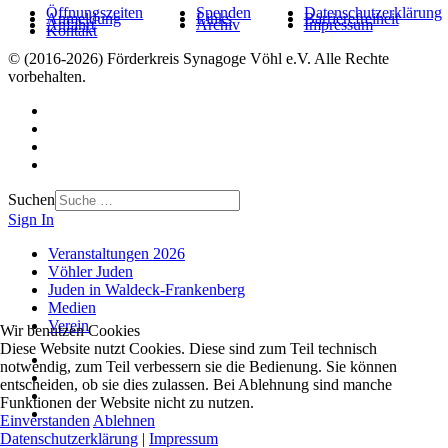
Öffnungszeiten
Spenden
Datenschutzerklärung
Anmeldung
Links
Barrierefreiheit
Anfahrt
Archiv
Impressum
Kontakt
© (2016-2026) Förderkreis Synagoge Vöhl e.V. Alle Rechte
vorbehalten.
Suchen
Sign In
Veranstaltungen 2026
Vöhler Juden
Juden in Waldeck-Frankenberg
Medien
Verein
Wir benutzen Cookies
Diese Website nutzt Cookies. Diese sind zum Teil technisch
notwendig, zum Teil verbessern sie die Bedienung. Sie können
entscheiden, ob sie dies zulassen. Bei Ablehnung sind manche
Funktionen der Website nicht zu nutzen.
Einverstanden
Ablehnen
Datenschutzerklärung
|
Impressum