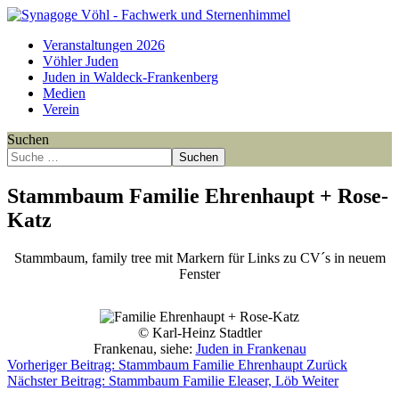
Veranstaltungen 2026
Vöhler Juden
Juden in Waldeck-Frankenberg
Medien
Verein
Suchen
Suchen
Stammbaum Familie Ehrenhaupt + Rose-
Katz
Stammbaum, family tree mit Markern für Links zu CV´s in neuem
Fenster
Point
Point
Point
Point
Point
Point
Point
Point
© Karl-Heinz Stadtler
Frankenau, siehe:
Juden in Frankenau
Vorheriger Beitrag: Stammbaum Familie Ehrenhaupt
Zurück
Nächster Beitrag: Stammbaum Familie Eleaser, Löb
Weiter