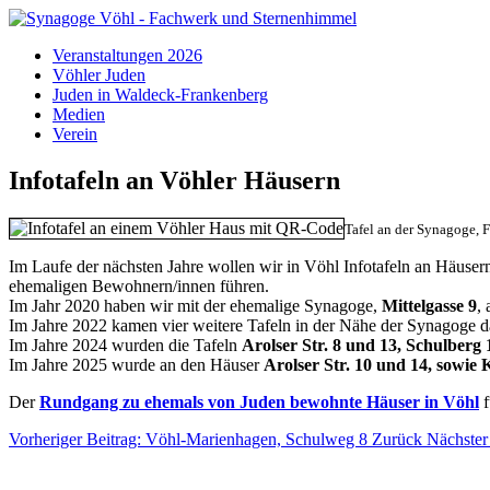
Veranstaltungen 2026
Vöhler Juden
Juden in Waldeck-Frankenberg
Medien
Verein
Infotafeln an Vöhler Häusern
Tafel an der Synagoge, F
Im Laufe der nächsten Jahre wollen wir in Vöhl Infotafeln an Häuse
ehemaligen Bewohnern/innen führen.
Im Jahr 2020 haben wir mit der ehemalige Synagoge,
Mittelgasse 9
,
Im Jahre 2022 kamen vier weitere Tafeln in der Nähe der Synagoge 
Im Jahre 2024 wurden die Tafeln
Arolser Str. 8 und 13, Schulberg 
Im Jahre 2025 wurde an den Häuser
Arolser Str. 10 und 14, sowie
Der
Rundgang zu ehemals von Juden bewohnte Häuser in Vöhl
f
Vorheriger Beitrag: Vöhl-Marienhagen, Schulweg 8
Zurück
Nächster