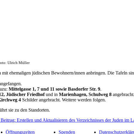
oto: Ulrich Müller
rn mit ehemaligen jüdischen Bewohnern/innen anbringen. Die Tafeln si
 angefangen.
dazu:
Mittelgasse 1, 7 und 11 sowie Basdorfer Str. 9
.
12, Jüdischer Friedhof
und in
Marienhagen, Schulweg 8
angebracht
 Kirchweg 4
Schilder angebracht. Weitere werden folgen.
ührt sie zu den Standorten.
 Beitrag: Erstellen und Aktualisieren des Verzeichnisses der Juden i
Öffnungszeiten
Spenden
Datenschutzerklär