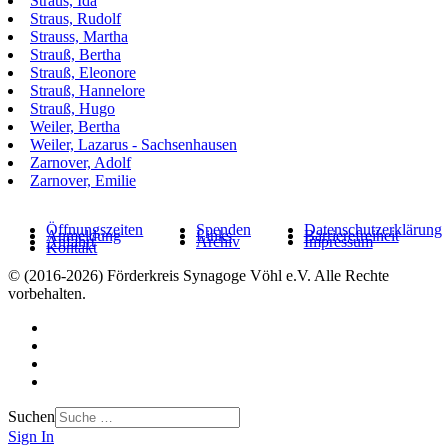
Straus, Ida
Straus, Rudolf
Strauss, Martha
Strauß, Bertha
Strauß, Eleonore
Strauß, Hannelore
Strauß, Hugo
Weiler, Bertha
Weiler, Lazarus - Sachsenhausen
Zarnover, Adolf
Zarnover, Emilie
Öffnungszeiten
Spenden
Datenschutzerklärung
Anmeldung
Links
Barrierefreiheit
Anfahrt
Archiv
Impressum
Kontakt
© (2016-2026) Förderkreis Synagoge Vöhl e.V. Alle Rechte
vorbehalten.
Suchen
Sign In