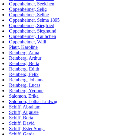
Oppenheimer, Seelchen
Oppenheimer, Selig
Oppenheimer, Seline
Oppenheimer, Selma 1895
Oppenheimer, Siegfried
Oppenheimer, Siegmund
Oppenheimer, Täubchen
Oppenheimer, Willi
Plaut, Karoline
Reinberg, Anna
Reinberg, Arthur
Reinberg, Berta
Reinberg, Edith
Reinberg, Felix
Reinberg, Johanna
Reinberg, Lucas
Reinberg, Yvonne
Salomon, Erika
Salomon, Lothar Ludwig
Schiff, Abraham
Schiff, Auguste
Schiff, Berta
Schiff, David
Schiff, Ester Sonja
Schiff, Gerda