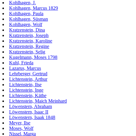
Kohlhagen, J.
Kohlhagen, Marcus 1829
Kohlhagen, Paula
Kohlhagen, Süsman
Kohlhagen, Wolf
Kratzenstein, Dina
Kratzenstein, Joseph
Kratzenstein, Karoline
Kratzenstein, Regine
Kratzenstein, Selig
Kugelmann, Moses 1798
Kuhl, Frieda
Lazarus, Marcus
Lehrberger, Gertrud
Lichtenstein, Arthur
Lichtenstein, Ilse
Lichtenstein, Inge
Lichtenstein, Käthe
Lichtenstein, Maich Meinhard
Löwenstern, Abraham
Löwenstern, Isaac II
Löwenstern, Isaak 1848
Meyer, Ilse
Moses, Wolf
Nissel, Marga