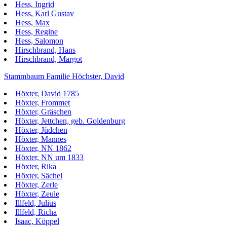
Hess, Ingrid
Hess, Karl Gustav
Hess, Max
Hess, Regine
Hess, Salomon
Hirschbrand, Hans
Hirschbrand, Margot
Stammbaum Familie Höchster, David
Höxter, David 1785
Höxter, Frommet
Höxter, Gräschen
Höxter, Jettchen, geb. Goldenburg
Höxter, Jüdchen
Höxter, Mannes
Höxter, NN 1862
Höxter, NN um 1833
Höxter, Rika
Höxter, Sächel
Höxter, Zerle
Höxter, Zeule
Illfeld, Julius
Illfeld, Richa
Isaac, Köppel