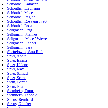
Schönthal, Kalmann
Schönthal, Liebmann
Schönthal, Moses
Schönthal, Regine
Schönthal, Rosa um 1790
Schönthal, Rosa
Seligmann, Itzig
Seligmann, Mannes
Seligmann, Moses' Witwe
Seligmann, Rachel
Seligmann, Sara
Sheftelowitz, Sara Ruth
Spier, Adolf
Spier, Emma
Spier, Helene
Spier, Max
Spier, Samuel
Spier, Selma
Stern, Bertha
Stern, Ella
Sternheim, Emma
Sternheim, Leopold
Straus, Bernhard
Straus, Günther